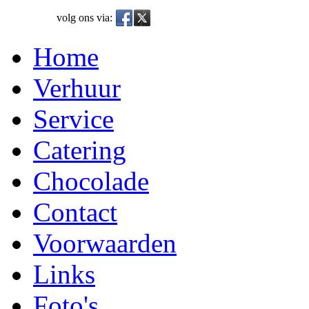
volg ons via:
Home
Verhuur
Service
Catering
Chocolade
Contact
Voorwaarden
Links
Foto's