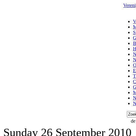
Vereni
V
M
S
G
B
H
N
N
O
E
T
C
G
M
N
N
de
Sunday 26 September 2010