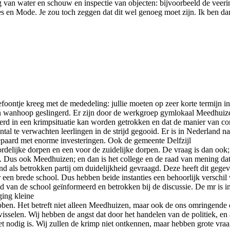
ing van water en schouw en inspectie van objecten: bijvoorbeeld de vee
es en Mode. Je zou toch zeggen dat dit wel genoeg moet zijn. Ik ben d
lefoontje kreeg met de mededeling: jullie moeten op zeer korte termij
p en wanhoop geslingerd. Er zijn door de werkgroep gymlokaal Meedhui
d in een krimpsituatie kan worden getrokken en dat de manier van com
tal te verwachten leerlingen in de strijd gegooid. Er is in Nederland n
epaard met enorme investeringen. Ook de gemeente Delfzijl
ordelijke dorpen en een voor de zuidelijke dorpen. De vraag is dan oo
n. Dus ook Meedhuizen; en dan is het college en de raad van mening dat 
nd als betrokken partij om duidelijkheid gevraagd. Deze heeft dit geg
ler een brede school. Dus hebben beide instanties een behoorlijk verschi
n de school geïnformeerd en betrokken bij de discussie. De mr is imme
ging kleine
ebben. Het betreft niet alleen Meedhuizen, maar ook de ons omringende 
isselen. Wij hebben de angst dat door het handelen van de politiek, en
t nodig is. Wij zullen de krimp niet ontkennen, maar hebben grote vraa