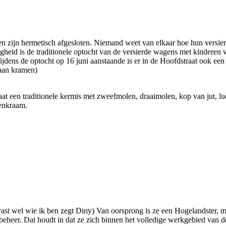
n zijn hermetisch afgesloten. Niemand weet van elkaar hoe hun versier
heid is de traditionele optocht van de versierde wagens met kinderen 
jdens de optocht op 16 juni aanstaande is er in de Hoofdstraat ook ee
 aan kramen)
aat een traditionele kermis met zweefmolen, draaimolen, kop van jut, lu
lenkraam.
vast wel wie ik ben zegt Diny) Van oorsprong is ze een Hogelandster, 
beheer. Dat houdt in dat ze zich binnen het volledige werkgebied van