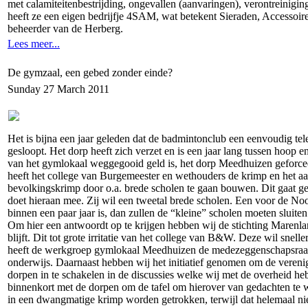
met calamiteitenbestrijding, ongevallen (aanvaringen), verontreinig
heeft ze een eigen bedrijfje 4SAM, wat betekent Sieraden, Accessoir
beheerder van de Herberg.
Lees meer...
De gymzaal, een gebed zonder einde?
Sunday 27 March 2011
Het is bijna een jaar geleden dat de badmintonclub een eenvoudig te
gesloopt. Het dorp heeft zich verzet en is een jaar lang tussen hoo
van het gymlokaal weggegooid geld is, het dorp Meedhuizen geforceer
heeft het college van Burgemeester en wethouders de krimp en het aan
bevolkingskrimp door o.a. brede scholen te gaan bouwen. Dit gaat g
doet hieraan mee. Zij wil een tweetal brede scholen. Een voor de No
binnen een paar jaar is, dan zullen de “kleine” scholen moeten sluite
Om hier een antwoordt op te krijgen hebben wij de stichting Marenla
blijft. Dit tot grote irritatie van het college van B&W. Deze wil snel
heeft de werkgroep gymlokaal Meedhuizen de medezeggenschapsraad va
onderwijs. Daarnaast hebben wij het initiatief genomen om de vereni
dorpen in te schakelen in de discussies welke wij met de overheid h
binnenkort met de dorpen om de tafel om hierover van gedachten te w
in een dwangmatige krimp worden getrokken, terwijl dat helemaal nie