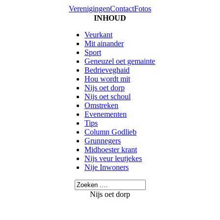
Verenigingen
Contact
Fotos
INHOUD
Veurkant
Mit ainander
Sport
Geneuzel oet gemainte
Bedrieveghaid
Hou wordt mit
Nijs oet dorp
Nijs oet schoul
Omstreken
Evenementen
Tips
Column Godlieb
Grunnegers
Midhoester krant
Nijs veur leutjekes
Nije Inwoners
Nijs oet dorp