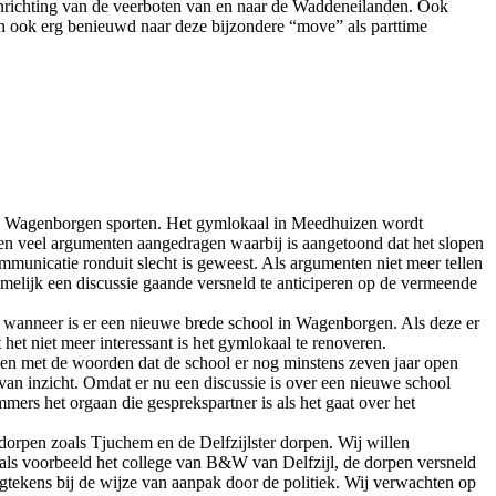
rinrichting van de veerboten van en naar de Waddeneilanden. Ook
an ook erg benieuwd naar deze bijzondere “move” als parttime
n in Wagenborgen sporten. Het gymlokaal in Meedhuizen wordt
zen veel argumenten aangedragen waarbij is aangetoond dat het slopen
municatie ronduit slecht is geweest. Als argumenten niet meer tellen
amelijk een discussie gaande versneld te anticiperen op de vermeende
k; wanneer is er een nieuwe brede school in Wagenborgen. Als deze er
het niet meer interessant is het gymlokaal te renoveren.
even met de woorden dat de school er nog minstens zeven jaar open
l van inzicht. Omdat er nu een discussie is over een nieuwe school
rs het orgaan die gesprekspartner is als het gaat over het
dorpen zoals Tjuchem en de Delfzijlster dorpen. Wij willen
 als voorbeeld het college van B&W van Delfzijl, de dorpen versneld
gtekens bij de wijze van aanpak door de politiek. Wij verwachten op