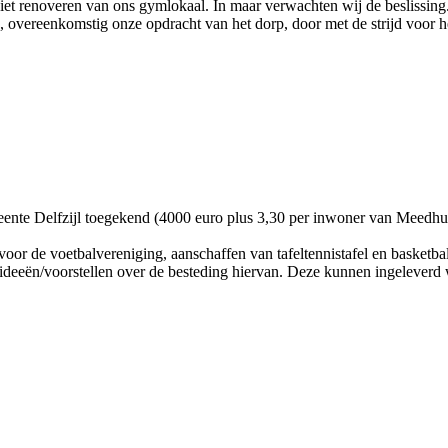
f niet renoveren van ons gymlokaal. In maar verwachten wij de beslissin
, overeenkomstig onze opdracht van het dorp, door met de strijd voo
eente Delfzijl toegekend (4000 euro plus 3,30 per inwoner van Meedhuiz
oor de voetbalvereniging, aanschaffen van tafeltennistafel en basketba
deeën/voorstellen over de besteding hiervan. Deze kunnen ingeleverd w