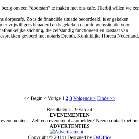
 bezig om een “doorstart” te maken met ons café. Hierbij willen we een
 dorpscafé. Zo is de financiële situatie beoordeeld, is er gekeken
 er vrijwilligers benaderd en is gekeken naar de wenssituatie voor
fhankelijke stichting, die zelfstandig functioneert en losstaat van
 gesprekken gevoerd met notaris Drenth, Koninklijke Horeca Nederland,
<< Begin
< Vorige
1
2
3
Volgende >
Einde >>
Resultaten 1 - 9 van 24
EVENEMENTEN
evenementen... Zelf een evenement aanmelden? Neem contact met ons
ADVERTENTIES
Copyright © 2014 | Designed by
OsOffice