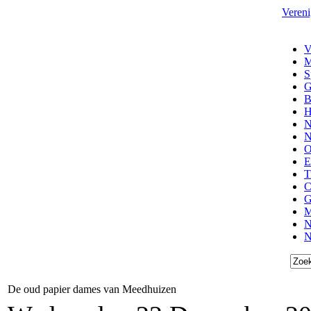
Vereni
V
M
S
G
B
H
N
N
O
E
T
C
G
M
N
N
De oud papier dames van Meedhuizen