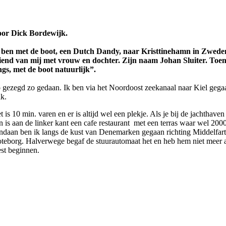
or Dick Bordewijk.
 ben met de boot, een Dutch Dandy, naar Kristtinehamn in Zweden 
iend van mij met vrouw en dochter. Zijn naam Johan Sluiter. Toen 
ngs, met de boot natuurlijk”.
 gezegd zo gedaan. Ik ben via het Noordoost zeekanaal naar Kiel gegaan.
k.
t is 10 min. varen en er is altijd wel een plekje. Als je bij de jachtha
n is aan de linker kant een cafe restaurant met een terras waar wel 20
ndaan ben ik langs de kust van Denemarken gegaan richting Middelfart.
teborg. Halverwege begaf de stuurautomaat het en heb hem niet meer aa
est beginnen.