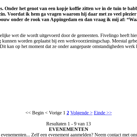
 Onder het genot van een kopje koffie zitten we in de tuin te babb
zin. Voordat ik hem ga vragen waarom hij daar met zo veel plezier w
e gebouw onder de rook van Appingedam en dan vraag ik mij af: “
ndelijke wet die wordt uitgevoerd door de gemeenten. Fivelingo heeft 
 kunnen worden geplaatst bij een werkvoorzieningschap. Meestal geb
. Dit kan op het moment dat ze onder aangepaste omstandigheden werk k
<< Begin
< Vorige
1
2
Volgende >
Einde >>
Resultaten 1 - 9 van 13
EVENEMENTEN
evenementen... Zelf een evenement aanmelden? Neem contact met ons