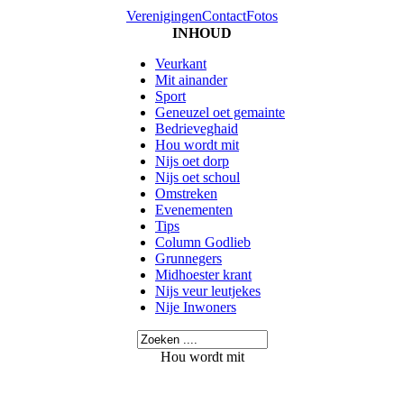
Verenigingen
Contact
Fotos
INHOUD
Veurkant
Mit ainander
Sport
Geneuzel oet gemainte
Bedrieveghaid
Hou wordt mit
Nijs oet dorp
Nijs oet schoul
Omstreken
Evenementen
Tips
Column Godlieb
Grunnegers
Midhoester krant
Nijs veur leutjekes
Nije Inwoners
Hou wordt mit