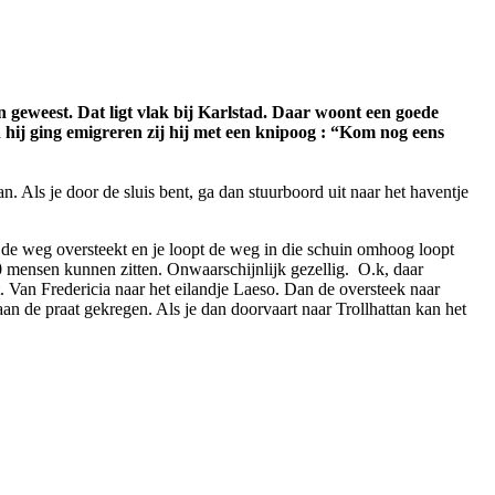
geweest. Dat ligt vlak bij Karlstad. Daar woont een goede
hij ging emigreren zij hij met een knipoog : “Kom nog eens
 Als je door de sluis bent, ga dan stuurboord uit naar het haventje
ven de weg oversteekt en je loopt de weg in die schuin omhoog loopt
00 mensen kunnen zitten. Onwaarschijnlijk gezellig. O.k, daar
 Van Fredericia naar het eilandje Laeso. Dan de oversteek naar
n de praat gekregen. Als je dan doorvaart naar Trollhattan kan het