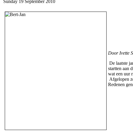
Sunday 19 September 2010
Door Ivette 
De laatste ja
startten aan 
wat een uur r
Afgelopen zo
Redenen geno