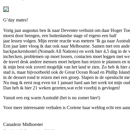
G’day mates!
Vorig jaar augustus ben ik naar Deventer verhuist om daar Hoger Toer
moest door brengen, een buitenlandse stage of ergens een half
jaar lessen volgen. Mijn eerste reactie was meteen ‘Ik ga naar Australi
Een jaar later vloog ik dan ook naar Melbourne. Samen met een ander 
backpackershostel (Nomads All Nations) en werk hier 4,5 dag in de w
inchecken, problemen op moet lossen, contacten moet leggen met we
de travel desk andere mensen moet helpen hun reizen te plannen en t
ik mijn best ook zoveel mogelijk van het land te zien. Zo heb ik hie
stad is, maar bijvoorbeeld ook de Great Ocean Road en Phillip Island
in de dessert rond te reizen met een groep. Slapen in de openlucht 
Nu mag ik eerst nog even tot 1 januari hard aan het werk tot mijn 
Dan heb ik hier 21 weken gezeten,wat echt voorbij is gevlogen!
Vanuit een erg warm Australië (het is nu zomer hier!)
Voor meer interessante verhalen is Coriene haar weblog echt een aanra
Canadeze Midhoester