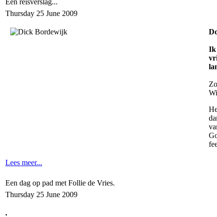
Een reisverslag...
Thursday 25 June 2009
Do
Ik
vr
la
Zo
Wi
He
da
va
Go
fe
Lees meer...
Een dag op pad met Follie de Vries.
Thursday 25 June 2009
.