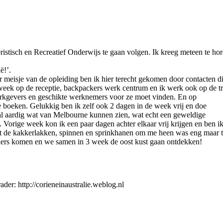
istisch en Recreatief Onderwijs te gaan volgen. Ik kreeg meteen te hore
ë!’.
meisje van de opleiding ben ik hier terecht gekomen door contacten die 
eek op de receptie, backpackers werk centrum en ik werk ook op de tr
rkgevers en geschikte werknemers voor ze moet vinden. En op
e boeken. Gelukkig ben ik zelf ook 2 dagen in de week vrij en doe
r al aardig wat van Melbourne kunnen zien, wat echt een geweldige
. Vorige week kon ik een paar dagen achter elkaar vrij krijgen en ben 
met de kakkerlakken, spinnen en sprinkhanen om me heen was eng maar t
ouders komen en we samen in 3 week de oost kust gaan ontdekken!
der: http://corieneinaustralie.weblog.nl