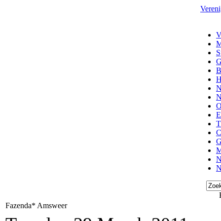
Vereni
V
M
S
G
B
H
N
N
O
E
T
C
G
M
N
N
Fazenda* Amsweer