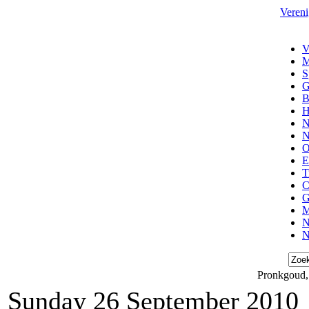
Vereni
V
M
S
G
B
H
N
N
O
E
T
C
G
M
N
N
Pronkgoud,
Sunday 26 September 2010