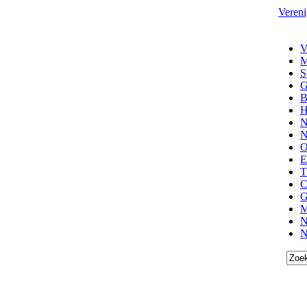
Vereni
V
M
S
G
B
H
N
N
O
E
T
C
G
M
N
N