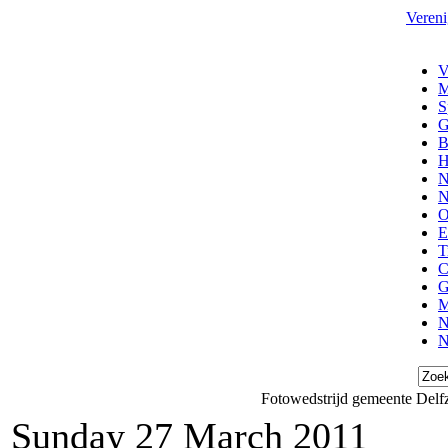
Vereni
V
M
S
G
B
H
N
N
O
E
T
C
G
M
N
N
Fotowedstrijd gemeente Delfz
Sunday 27 March 2011