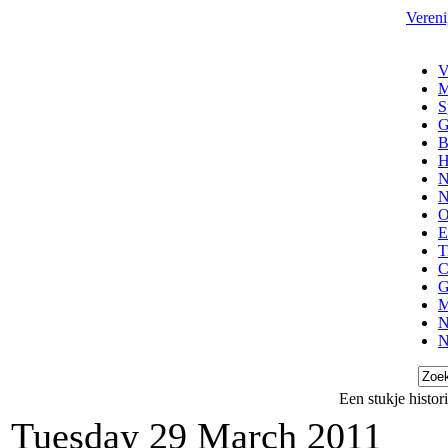
Vereni
V
M
S
G
B
H
N
N
O
E
T
C
G
M
N
N
Een stukje histo
Tuesday 29 March 2011