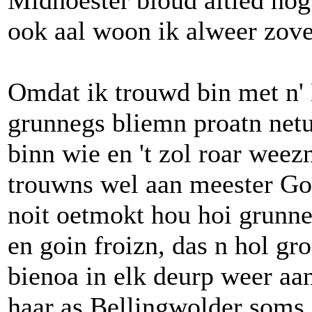
Midhoester bloud altied nog 
ook aal woon ik alweer zove
Omdat ik trouwd bin met n' 
grunnegs bliemn proatn net
binn wie en 't zol roar weez
trouwns wel aan meester Go
noit oetmokt hou hoi grunne
en goin froizn, das n hol gr
bienoa in elk deurp weer a
haar as Bellingwolder soms 