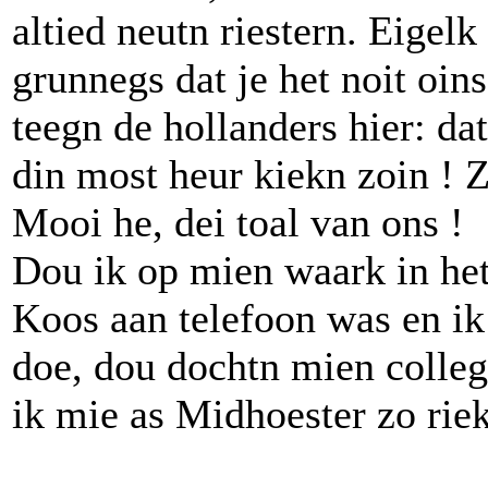
altied neutn riestern. Eigelk
grunnegs dat je het noit oin
teegn de hollanders hier: dat
din most heur kiekn zoin ! Z
Mooi he, dei toal van ons !
Dou ik op mien waark in he
Koos aan telefoon was en ik 
doe, dou dochtn mien collega
ik mie as Midhoester zo riek