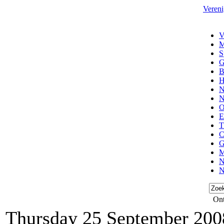
Vereni
V
M
S
G
B
H
N
N
O
E
T
C
G
M
N
N
Ont
Thursday 25 September 200