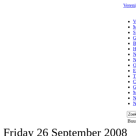
Vereni
V
M
S
G
B
H
N
N
O
E
T
C
G
M
N
N
Buu
Friday 26 September 2008