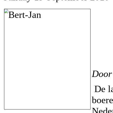
Door 
De la
boer
Neder