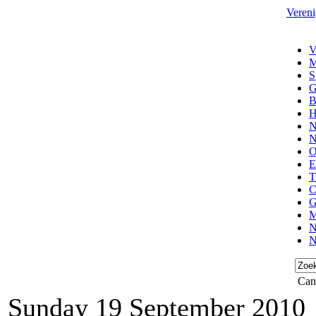
Vereni
V
M
S
G
B
H
N
N
O
E
T
C
G
M
N
N
Can
Sunday 19 September 2010