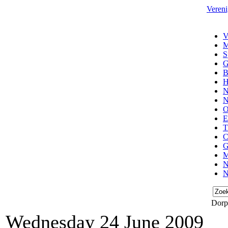
Vereni
V
M
S
G
B
H
N
N
O
E
T
C
G
M
N
N
Dorp
Wednesday 24 June 2009