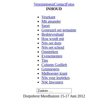
Verenigingen
Contact
Fotos
INHOUD
Veurkant
Mit ainander
Sport
Geneuzel oet gemainte
Bedrieveghaid
Hou wordt mit
Nijs oet dorp
Nijs oet schoul
Omstreken
Evenementen
Tips
Column Godlieb
Grunnegers
Midhoester krant
Nijs veur leutjekes
Nije Inwoners
Dorpsfeest Meedhuizen 15-17 Juni 2012