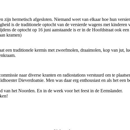
n zijn hermetisch afgesloten. Niemand weet van elkaar hoe hun versier
heid is de traditionele optocht van de versierde wagens met kinderen 
jdens de optocht op 16 juni aanstaande is er in de Hoofdstraat ook ee
 aan kramen)
aat een traditionele kermis met zweefmolen, draaimolen, kop van jut, lu
lenkraam.
commissie naar diverse kranten en radiostations verstuurd om te plaats
Midhoester Dieverdoatsie. Men was daar erg enthousiast en als het ee
ad van het Noorden. En in de week voor het feest in de Eemslander.
kken!