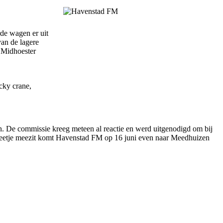
de wagen er uit
van de lagere
n Midhoester
cky crane,
en. De commissie kreeg meteen al reactie en werd uitgenodigd om bij
n beetje meezit komt Havenstad FM op 16 juni even naar Meedhuizen