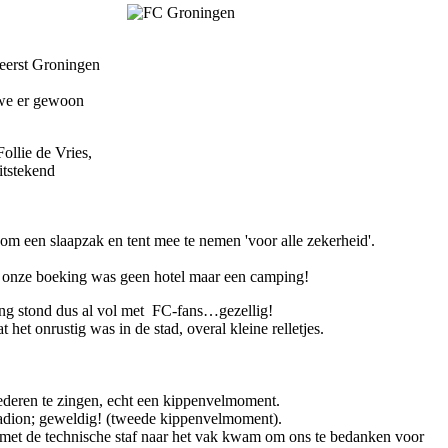
eerst Groningen
n we er gewoon
ollie de Vries,
itstekend
m een slaapzak en tent mee te nemen 'voor alle zekerheid'.
 onze boeking was geen hotel maar een camping!
ing stond dus al vol met FC-fans…gezellig!
et onrustig was in de stad, overal kleine relletjes.
deren te zingen, echt een kippenvelmoment.
stadion; geweldig! (tweede kippenvelmoment).
 met de technische staf naar het vak kwam om ons te bedanken voor