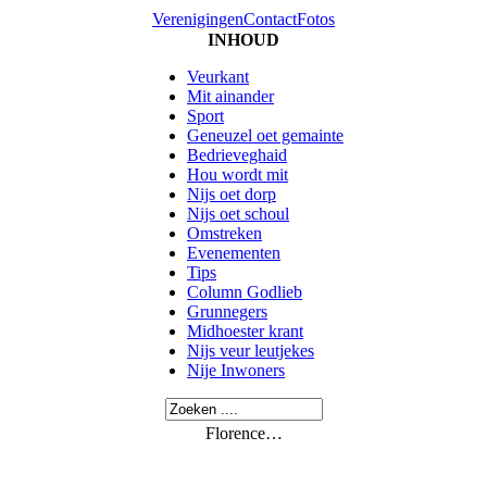
Verenigingen
Contact
Fotos
INHOUD
Veurkant
Mit ainander
Sport
Geneuzel oet gemainte
Bedrieveghaid
Hou wordt mit
Nijs oet dorp
Nijs oet schoul
Omstreken
Evenementen
Tips
Column Godlieb
Grunnegers
Midhoester krant
Nijs veur leutjekes
Nije Inwoners
Florence…