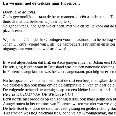
En we gaan met de trekker naar Florence…
Door Jelke de Jong.
Zoals gewoonlijk ontstaan de beste mannen-ideeën aan de bar…. To
thuis daarna uit, besloten wij daar bij te zijn.
Volgende vraag: hoe gaan we er heen, met wie en stel je voor dat de
pizza’s eten...'
Wij kochten 7 kaartjes in Groningen voor het astronomische bedrag v
Johan Dijkstra (vriend van Erik), de gebroeders Heuvelman en ik zei 
uitgangspunt voor de uitwedstrijd was!
Er werd afgesproken dat Erik en Arco gingen rijden en Johan een HOT
De reis ging lekker want in Duitsland was het een nationale feestdag,
In Florence aangekomen was het zeer aangenaam, prachtig weer en 
Na het opzetten van de tent en nadat de rust een beetje terugkeerde
We besloten dan ook maar om op de camping te blijven en daar de biert
De volgende ochtend, te weinig slaap en een kleine kater, maar dat de
HET IS DE DAG VAN DE WEDSTRIJD !
Eerst koffie met broodjes op een zonnig terras, ook maar gelijk een bi
Aangekomen in het centrum van Florence wisten we niet wat we zage
De hele stoet trok door de stad met veel gezang en geblèr richting s
Het stadion was nog helemaal leeg, behalve het Groningenvak, dat z