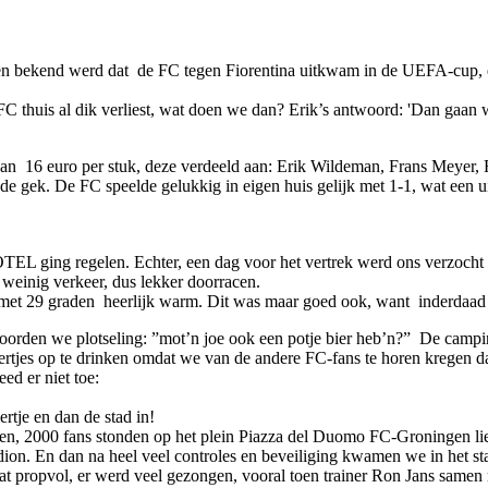
en bekend werd dat de FC tegen Fiorentina uitkwam in de UEFA-cup, 
 FC thuis al dik verliest, wat doen we dan? Erik’s antwoord: 'Dan gaa
an 16 euro per stuk, deze verdeeld aan: Erik Wildeman, Frans Meyer, F
de gek. De FC speelde gelukkig in eigen huis gelijk met 1-1, wat een u
EL ging regelen. Echter, een dag voor het vertrek werd ons verzocht o
 weinig verkeer, dus lekker doorracen.
met 29 graden heerlijk warm. Dit was maar goed ook, want inderdaad
 hoorden we plotseling: ”mot’n joe ook een potje bier heb’n?” De camp
jes op te drinken omdat we van de andere FC-fans te horen kregen dat h
ed er niet toe:
ertje en dan de stad in!
n, 2000 fans stonden op het plein Piazza del Duomo FC-Groningen lie
tadion. En dan na heel veel controles en beveiliging kwamen we in het 
at propvol, er werd veel gezongen, vooral toen trainer Ron Jans samen