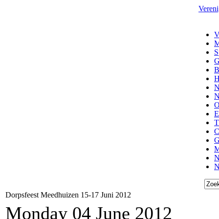
Vereni
V
M
S
G
B
H
N
N
O
E
T
C
G
M
N
N
Dorpsfeest Meedhuizen 15-17 Juni 2012
Monday 04 June 2012