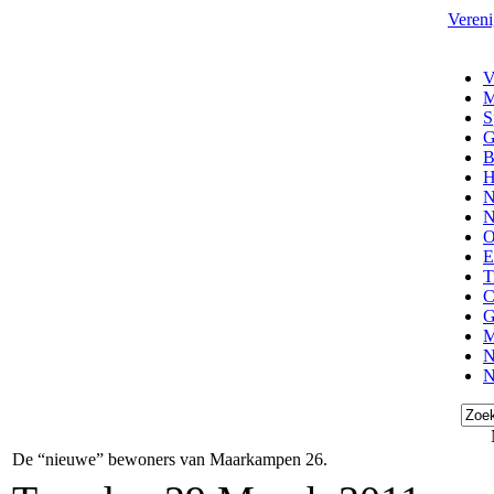
Vereni
V
M
S
G
B
H
N
N
O
E
T
C
G
M
N
N
De “nieuwe” bewoners van Maarkampen 26.