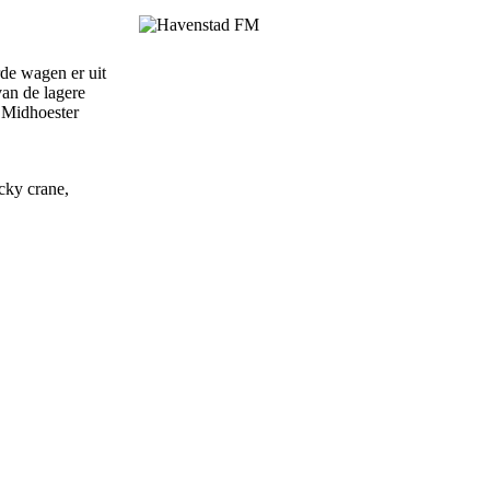
de wagen er uit
van de lagere
n Midhoester
cky crane,