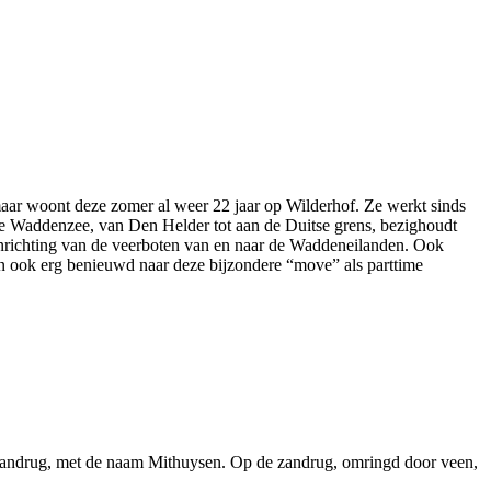
maar woont deze zomer al weer 22 jaar op Wilderhof. Ze werkt sinds
 de Waddenzee, van Den Helder tot aan de Duitse grens, bezighoudt
rinrichting van de veerboten van en naar de Waddeneilanden. Ook
an ook erg benieuwd naar deze bijzondere “move” als parttime
zandrug, met de naam Mithuysen. Op de zandrug, omringd door veen,