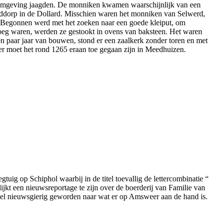
 omgeving jaagden. De monniken kwamen waarschijnlijk van een
fddorp in de Dollard. Misschien waren het monniken van Selwerd,
Begonnen werd met het zoeken naar een goede kleiput, om
eg waren, werden ze gestookt in ovens van baksteen. Het waren
paar jaar van bouwen, stond er een zaalkerk zonder toren en met
r moet het rond 1265 eraan toe gegaan zijn in Meedhuizen.
tuig op Schiphol waarbij in de titel toevallig de lettercombinatie “
kt een nieuwsreportage te zijn over de boerderij van Familie van
heel nieuwsgierig geworden naar wat er op Amsweer aan de hand is.