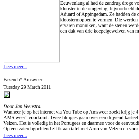
Eeuwenlang al had de zandrug droge vo
klooster in de omgeving, bijvoorbeeld 
Aduard of Appingedam. Ze hadden de op
kloostermoppen te vormen. Die werden 
ervaren monniken, want de stenen werde
een dak van drie koepelgewelven van me
Lees meer...
Fazenda* Amsweer
Tuesday 29 March 2011
Door Jan Veenstra.
Wanneer je op het internet via You Tube op Amsweer zoekt krijg je 4 f
AMS weer” voorkomt. Twee filmpjes gaan over een drijvend kasteel da
Velzen. Het is volledig in het Portugees en daarmee voor de eenvoud
Op een zaterdagochtend zit ik aan tafel met Arno van Velzen en voor i
Lees meer...