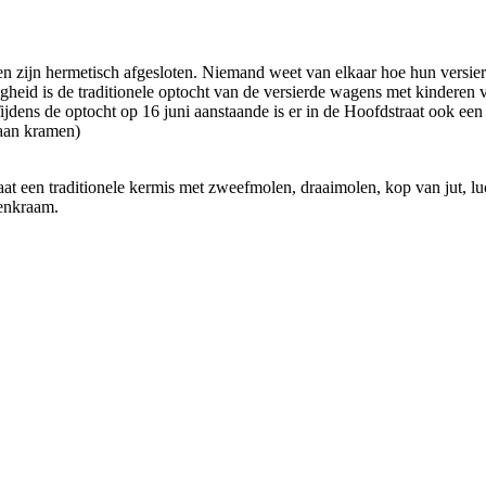
n zijn hermetisch afgesloten. Niemand weet van elkaar hoe hun versier
heid is de traditionele optocht van de versierde wagens met kinderen 
jdens de optocht op 16 juni aanstaande is er in de Hoofdstraat ook ee
 aan kramen)
aat een traditionele kermis met zweefmolen, draaimolen, kop van jut, lu
lenkraam.