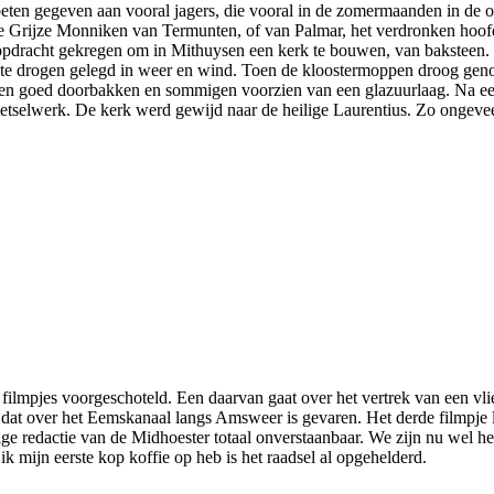
eten gegeven aan vooral jagers, die vooral in de zomermaanden in de
de Grijze Monniken van Termunten, of van Palmar, het verdronken hoo
dracht gekregen om in Mithuysen een kerk te bouwen, van baksteen. 
te drogen gelegd in weer en wind. Toen de kloostermoppen droog geno
n goed doorbakken en sommigen voorzien van een glazuurlaag. Na een 
tselwerk. De kerk werd gewijd naar de heilige Laurentius. Zo ongevee
ilmpjes voorgeschoteld. Een daarvan gaat over het vertrek van een vlieg
t over het Eemskanaal langs Amsweer is gevaren. Het derde filmpje lij
ige redactie van de Midhoester totaal onverstaanbaar. We zijn nu wel 
k mijn eerste kop koffie op heb is het raadsel al opgehelderd.