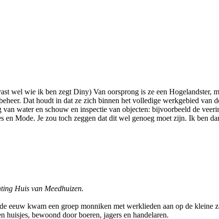
vast wel wie ik ben zegt Diny) Van oorsprong is ze een Hogelandster, 
beheer. Dat houdt in dat ze zich binnen het volledige werkgebied van
ing van water en schouw en inspectie van objecten: bijvoorbeeld de vee
es en Mode. Je zou toch zeggen dat dit wel genoeg moet zijn. Ik ben d
ting Huis van Meedhuizen.
iende eeuw kwam een groep monniken met werklieden aan op de kleine 
en huisjes, bewoond door boeren, jagers en handelaren.