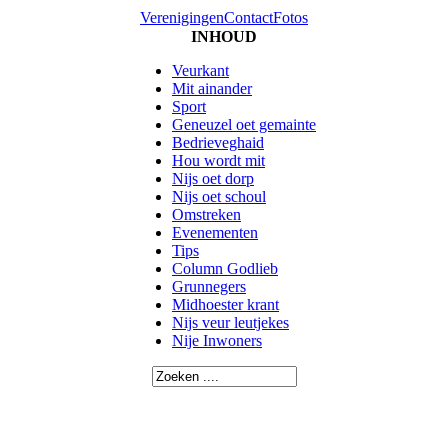
Verenigingen
Contact
Fotos
INHOUD
Veurkant
Mit ainander
Sport
Geneuzel oet gemainte
Bedrieveghaid
Hou wordt mit
Nijs oet dorp
Nijs oet schoul
Omstreken
Evenementen
Tips
Column Godlieb
Grunnegers
Midhoester krant
Nijs veur leutjekes
Nije Inwoners