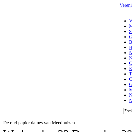
Vereni
V
M
S
G
B
H
N
N
O
E
T
C
G
M
N
N
De oud papier dames van Meedhuizen