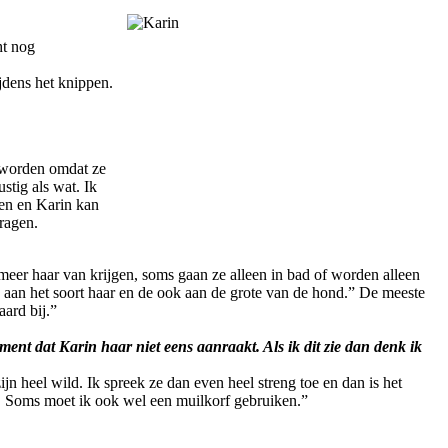
ht nog
jdens het knippen.
an worden omdat ze
stig als wat. Ik
ten en Karin kan
vragen.
meer haar van krijgen, soms gaan ze alleen in bad of worden alleen
jk aan het soort haar en de ook aan de grote van de hond.” De meeste
ard bij.”
ment dat Karin haar niet eens aanraakt. Als ik dit zie dan denk ik
n heel wild. Ik spreek ze dan even heel streng toe en dan is het
 is. Soms moet ik ook wel een muilkorf gebruiken.”