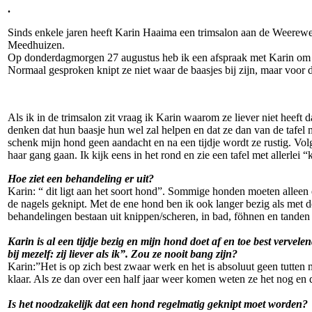
.
Sinds enkele jaren heeft Karin Haaima een trimsalon aan de Weerewe
Meedhuizen.
Op donderdagmorgen 27 augustus heb ik een afspraak met Karin om mi
Normaal gesproken knipt ze niet waar de baasjes bij zijn, maar voor 
Als ik in de trimsalon zit vraag ik Karin waarom ze liever niet heeft 
denken dat hun baasje hun wel zal helpen en dat ze dan van de tafel m
schenk mijn hond geen aandacht en na een tijdje wordt ze rustig. Vol
haar gang gaan. Ik kijk eens in het rond en zie een tafel met allerlei
Hoe ziet een behandeling er uit?
Karin: “ dit ligt aan het soort hond”. Sommige honden moeten alleen 
de nagels geknipt. Met de ene hond ben ik ook langer bezig als met de
behandelingen bestaan uit knippen/scheren, in bad, föhnen en tande
Karin is al een tijdje bezig en mijn hond doet af en toe best vervel
bij mezelf: zij liever als ik”. Zou ze nooit bang zijn?
Karin:”Het is op zich best zwaar werk en het is absoluut geen tutten
klaar. Als ze dan over een half jaar weer komen weten ze het nog en d
Is het noodzakelijk dat een hond regelmatig geknipt moet worden?