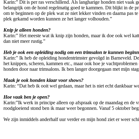
Karin:” Dit is per ras verschillend. Als langharige honden niet vaak 
belangrijk om de hond regelmatig goed te kammen. Dit blijkt in de prak
om te beginnen op de plek wat ze niet lekker vinden en daarna pas te
plek gekamd worden kunnen ze het langer volhouden.”
Knip je alleen honden?
Karin:” Het meeste wat ik knip zijn honden, maar ik doe ook wel katt
dan niet meer rustig.”
Heb je ook een opleiding nodig om een trimsalon te kunnen begin
Karin:” Ik heb de opleiding hondentrimster gevolgd in Barneveld. Dez
het knippen, scheren, kammen etc., maar ook hoe je vachtproblemen c
honden door naar trimsalons. Ik ben langer doorgegaan met mijn stag
Maak je ook honden klaar voor shows?
Karin: “Dat heb ik ooit wel gedaan, maar het is niet echt dankbaar we
Hoe vaak ben je open?
Karin:”Ik werk in principe alleen op afspraak op de maandag en de v
roodgloeiend stond ben ik maar weer begonnen. Vanaf 5 oktober begi
We zijn inmiddels anderhalf uur verder en mijn hond ziet er weer schitt