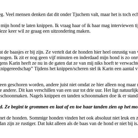
g. Veel mensen denken dat dit onder Tjuchem valt, maar het is toch ec
jn hond te laten knippen. Ik vraag haar of ik haar mag interviewen ti
deze keer wil ze graag een uitzondering maken.
dat de baasjes er bij zijn. Ze vertelt dat de honden hier heel onrustig v
ogen. Ik zit er nog geen vijf minuten en inderdaad mijn hond is zo onru
gens Karin heeft ze nu in de gaten dat ze van mij niks hoeft te verwach
 “knipgereedschap” Tijdens het knippen/scheren stel ik Karin een aantal 
een geschoren worden, andere juist niet omdat ze hier alleen nog maar 
 andere. Dit kan verschillen van een uur tot drie uur. Het ligt natuurli
n schoonmaken. Nagels knippen en tanden schoonmaken doe ik er standa
end. Ze begint te grommen en laat af en toe haar tanden zien op het mo
 met de honden. Sommige honden vinden het ook absoluut niet leuk en zij
an zijn ze rustiger. Dat lukt alleen als de baas van de hond er niet bij