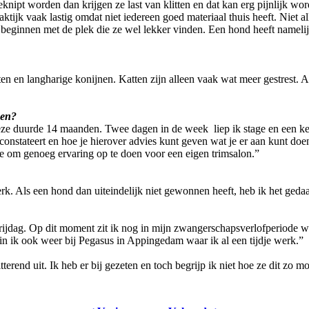
geknipt worden dan krijgen ze last van klitten en dat kan erg pijnlijk w
tijk vaak lastig omdat niet iedereen goed materiaal thuis heeft. Niet all
 beginnen met de plek die ze wel lekker vinden. Een hond heeft namelij
en en langharige konijnen. Katten zijn alleen vaak wat meer gestrest. 
nen?
e duurde 14 maanden. Twee dagen in de week liep ik stage en een keer i
onstateert en hoe je hierover advies kunt geven wat je er aan kunt doe
e om genoeg ervaring op te doen voor een eigen trimsalon.”
rk. Als een hond dan uiteindelijk niet gewonnen heeft, heb ik het gedaa
rijdag. Op dit moment zit ik nog in mijn zwangerschapsverlofperiode w
n ik ook weer bij Pegasus in Appingedam waar ik al een tijdje werk.”
erend uit. Ik heb er bij gezeten en toch begrijp ik niet hoe ze dit zo mo