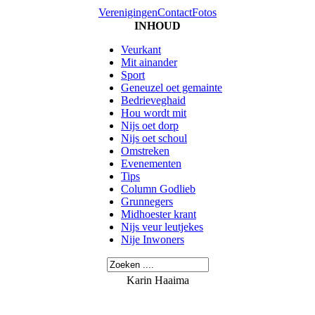
Verenigingen
Contact
Fotos
INHOUD
Veurkant
Mit ainander
Sport
Geneuzel oet gemainte
Bedrieveghaid
Hou wordt mit
Nijs oet dorp
Nijs oet schoul
Omstreken
Evenementen
Tips
Column Godlieb
Grunnegers
Midhoester krant
Nijs veur leutjekes
Nije Inwoners
Karin Haaima