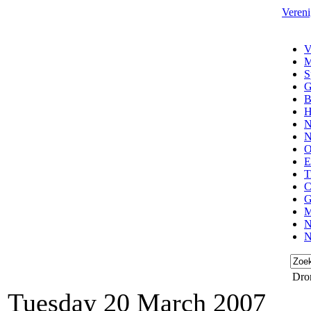
Vereni
V
M
S
G
B
H
N
N
O
E
T
C
G
M
N
N
Drom
Tuesday 20 March 2007