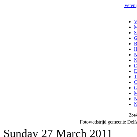
Vereni
V
M
S
G
B
H
N
N
O
E
T
C
G
M
N
N
Fotowedstrijd gemeente Delfz
Sunday 27 March 2011