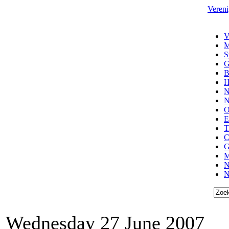
Vereni
V
M
S
G
B
H
N
N
O
E
T
C
G
M
N
N
Wednesday 27 June 2007