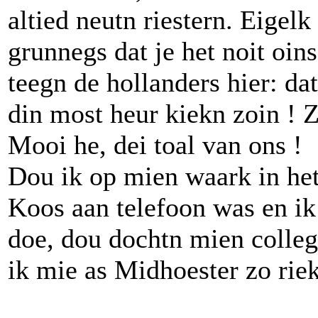
altied neutn riestern. Eigelk
grunnegs dat je het noit oin
teegn de hollanders hier: dat
din most heur kiekn zoin ! Z
Mooi he, dei toal van ons !
Dou ik op mien waark in he
Koos aan telefoon was en ik 
doe, dou dochtn mien collega
ik mie as Midhoester zo riek