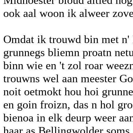
Midhoester bloud altied nog 
ook aal woon ik alweer zove
Omdat ik trouwd bin met n' 
grunnegs bliemn proatn net
binn wie en 't zol roar weez
trouwns wel aan meester Go
noit oetmokt hou hoi grunne
en goin froizn, das n hol gr
bienoa in elk deurp weer a
haar as Bellingwolder soms 