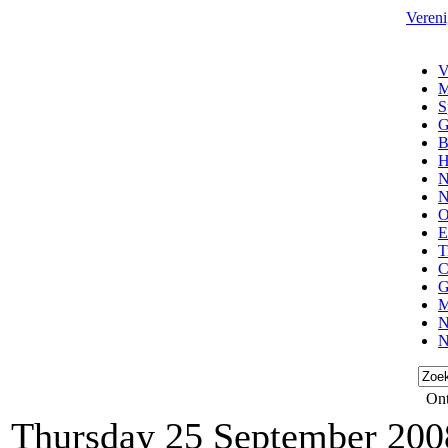
Vereni
V
M
S
G
B
H
N
N
O
E
T
C
G
M
N
N
Ont
Thursday 25 September 200