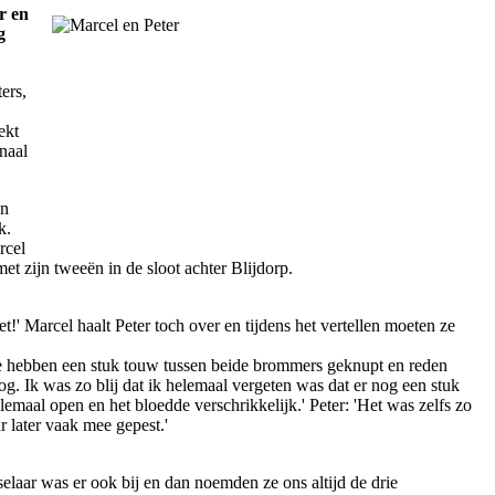
r en
g
ers,
ekt
naal
en
k.
rcel
t zijn tweeën in de sloot achter Blijdorp.
t!' Marcel haalt Peter toch over en tijdens het vertellen moeten ze
We hebben een stuk touw tussen beide brommers geknupt en reden
g. Ik was zo blij dat ik helemaal vergeten was dat er nog een stuk
emaal open en het bloedde verschrikkelijk.' Peter: 'Het was zelfs zo
 later vaak mee gepest.'
aar was er ook bij en dan noemden ze ons altijd de drie