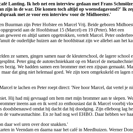
café Lanting. Ik heb net een interview gedaan met Frans Schmölze
n zijn in de war. Die komen toch altijd op woensdagavond?' Ik ze
fspraak met ze voor een interview voor de Midhoester.'
n Buurman zijn Peter Hofstee en Marcel Vrij. Beide geboren Midhoest
 opgegroeid aan de Hoofdstraat 15 (Marcel) en 19 (Peter). Met een
man geweest en altijd samen opgetrokken, vertelt Marcel. Peter onderbre
nuit de ouderlijke huizen aan de hoofdstraat zijn we allebei aan het ka
eelden ze samen, gingen samen naar de kleuterschool, de lagere school 
splitst. Peter ging de autotechniekkant op en Marcel de metaaltechnie
mers bezig. We hadden samen een brommer met een zijspan gemaakt. Ma
maar dat ging niet helemaal goed. We zijn toen omgekukeld en lagen me
cel te lachen en Peter roept direct: 'Nee hoor Marcel, dat vertel je nie
t niet. Hij had mij gevraagd om hem met mijn brommer aan te slepen. 
brommer ineens aan en ik werd zo enthousiast dat ik Marcel voorbij vloo
as doodsbenauwd omdat hij dacht dat hij doodging. Zijn elleboog lag hel
 tegen de vaatwasmachine. En ze had nog wel EHBO. Daar hebben we haar
 kon daar wel uren over door snakken.'
ten in Veendam en daarna naar het café in Meedhuizen. Werner Donsel