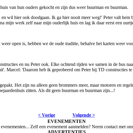
et huis van hun ouders gekocht en zijn dus weer buurman en buurman.
n en wil hier ook doodgaan. Ik ga hier nooit meer weg!' Peter valt hem bi
ijn werk zelf naar mijn ouderlijk huis en lag ik daar eerst een uurtje 
et weer open is, hebben we de oude traditie, behalve het karten weer voo
nstructies en nu Peter ook. Elke ochtend rijden we samen in de bus naar 
t'. Marcel: 'Daarom heb ik geprobeerd om Peter bij TD constructies te k
gepakt. Het zijn nu alleen geen brommers meer, maar motoren en regelm
bejaardenhuis zitten. Als dit geen buurman en buurman zijn...!
< Vorige
Volgende >
EVENEMENTEN
evenementen... Zelf een evenement aanmelden? Neem contact met ons
ADVERTENTIES