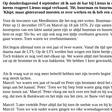
Op donderdagavond 4 september zit ik aan de bar bij Lienus in 
ineens reageert Lienus nogal verbaasd. 'Hé, buurman en buurma
'Klopt, maar gisteravond moesten ze over werken en ik heb een a
Voor de inwoners van Meedhuizen die het nog niet weten. Buurman e
Peter op 11 december 1975 en Marcel op 18 juli 1976. Ze zijn samen
tussenpoos van een klein aantal jaren zijn ze altijd buurman en buur
hem en zegt: 'Ho ho, we zijn ook nog een tijdje overburen geweest. Va
gaan wonen. Toen waren we overbuurmannen.'
Het begon allemaal toen ze een jaar of twee waren. Vanaf die tijd sp
daarna naar de LTS. Op de LTS werden hun wegen een klein beetje ge
Toch trokken ze nog veel met elkaar op. We waren altijd met brom
zat op de brommer en ik was bakkenist. We hebben 1 keer gewisseld, 
Als ik vraag wat ze nog meer beleefd hebben met zijn tweeën begint Mar
nog steeds lachen.
Marcel: 'we waren een jaar of twaalf en Peter zijn brommer deed he
langs aan het kanaal.' Peter: 'Toen we bij Siep Smit waren ging mijn 
touw tussen zat.' Marcel: 'Peter vloog me toch over een bult en hij w
erg, dat toen ik thuiskwam en het mijn zus liet zien, ze flauw viel
Marcel: 'Later vertelde Peter altijd dat hij toen de snelste was en hij
Marcel: 'Toen we wat ouder waren gingen we elke woensdagavond kar