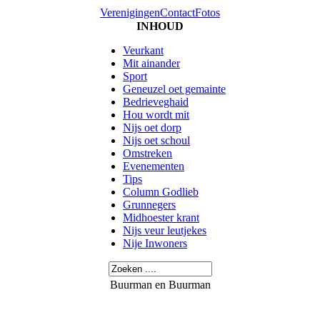
Verenigingen
Contact
Fotos
INHOUD
Veurkant
Mit ainander
Sport
Geneuzel oet gemainte
Bedrieveghaid
Hou wordt mit
Nijs oet dorp
Nijs oet schoul
Omstreken
Evenementen
Tips
Column Godlieb
Grunnegers
Midhoester krant
Nijs veur leutjekes
Nije Inwoners
Buurman en Buurman