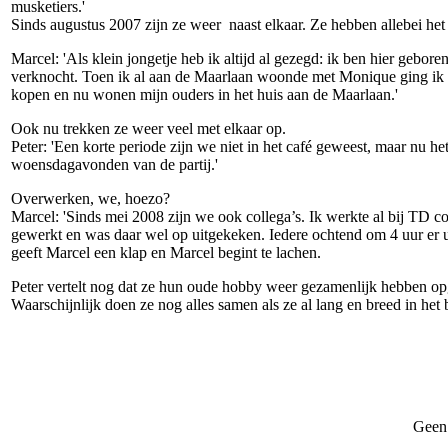
musketiers.'
Sinds augustus 2007 zijn ze weer naast elkaar. Ze hebben allebei h
Marcel: 'Als klein jongetje heb ik altijd al gezegd: ik ben hier gebore
verknocht. Toen ik al aan de Maarlaan woonde met Monique ging ik na m
kopen en nu wonen mijn ouders in het huis aan de Maarlaan.'
Ook nu trekken ze weer veel met elkaar op.
Peter: 'Een korte periode zijn we niet in het café geweest, maar nu h
woensdagavonden van de partij.'
Overwerken, we, hoezo?
Marcel: 'Sinds mei 2008 zijn we ook collega’s. Ik werkte al bij TD co
gewerkt en was daar wel op uitgekeken. Iedere ochtend om 4 uur er ui
geeft Marcel een klap en Marcel begint te lachen.
Peter vertelt nog dat ze hun oude hobby weer gezamenlijk hebben op
Waarschijnlijk doen ze nog alles samen als ze al lang en breed in het 
Geen 