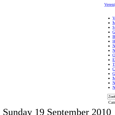
Vereni
V
M
S
G
B
H
N
N
O
E
T
C
G
M
N
N
Can
Sunday 19 September 2010