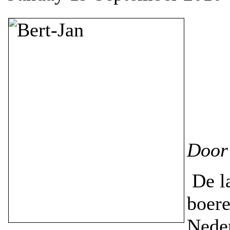
Door 
De la
boer
Neder