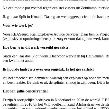
Na een mooie pot voetbal tegen een stel vissers uit Zoutkamp interv
Ik ga naar Split in Kroatië. Daar gaan we baggerspecie uit de haven
Voor wie werk je?
Voor REASeuro, Riel Explosive Advice Services. Daar ben ik Proje
(explosieven opruimingsdienst), ik zorg er voor dat zij hun werk k
Hoe ben je in dit werk verzeild geraakt?
Sinds een jaar doe ik dit werk. Daarvoor werkte ik bij Heuvelman
een kwam het ander.
Ik hoorde laatst iets over een ongeluk. Is het gevaarlijk?
Bij het “mechanisch deminen” waarbij een explosief op honderd meter
en been raakte. De pink er af, de splinter zit nog in zijn been. Dit i
Hebben jullie concurrentie?
Er zijn 8 soortgelijke bedrijven in Nederland en 20 in de wereld. R
beveiligen. In 2010 bij het WK voetbal in Zuid-Afrika gaan we de 
het gebied van conventionele explosieven en op het gebied van IE