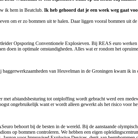
iew ik hem in Beatclub.
Ik heb gehoord dat je een week weg gaat voo
 zeven om er zo bommen uit te halen. Daar liggen vooral bommen uit d
ctleider Opsporing Conventionele Explosieven. Bij REAS euro werken
unnen doen in optimale omstandigheden. Alles wat er rondom het oprui
. Bij baggerwerkzaamheden van Heuvelman in de Groningen kwam ik in
 met afstandsbesturing tot ontploffing wordt gebracht werd een medewe
s hoogst ongebruikelijk want er wordt alleen gewerkt als het risico voor
EASeuro behoort bij de besten in de wereld. Bij de aanstaande olympis
stadions op bommen controleren. We hebben een eigen opleidingscentru
D’s. Jargon voor Improvised Explosive Devices, denk aan bermbommen