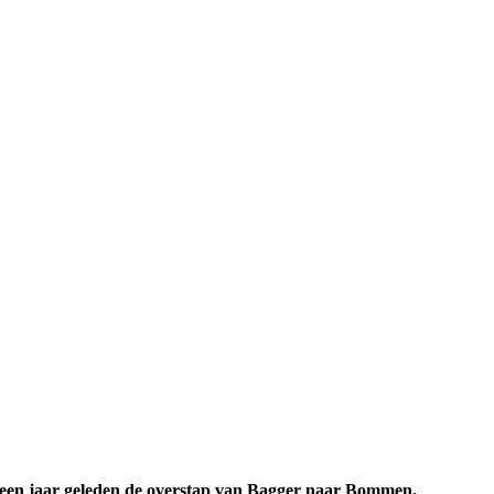
 een jaar geleden de overstap van Bagger naar Bommen.