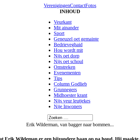
Verenigingen
Contact
Fotos
INHOUD
Veurkant
Mit ainander
Sport
Geneuzel oet gemainte
Bedrieveghaid
Hou wordt mit
Nijs oet dorp
Nijs oet schoul
Omstreken
Evenementen
Tips
Column Godlieb
Grunnegers
Midhoester krant
Nijs veur leutjekes
Nije Inwoners
Erik Wilderman, van bagger naar bommen...
t Erik Wildeman er een bijzondere baan op na houd. Hij maakte