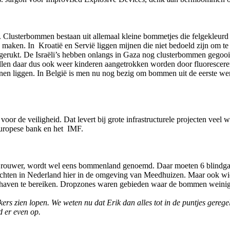
jn. Clusterbommen bestaan uit allemaal kleine bommetjes die felgekleurd
aken. In Kroatië en Servië liggen mijnen die niet bedoeld zijn om te
erukt. De Israëli’s hebben onlangs in Gaza nog clusterbommen gegooi
en daar dus ook weer kinderen aangetrokken worden door fluorescerend 
jnen liggen. In België is men nu nog bezig om bommen uit de eerste w
or de veiligheid. Dat levert bij grote infrastructurele projecten veel 
Europese bank en het IMF.
Brouwer, wordt wel eens bommenland genoemd. Daar moeten 6 blindgan
echten in Nederland hier in de omgeving van Meedhuizen. Maar ook wi
haven te bereiken. Dropzones waren gebieden waar de bommen weinig 
rs zien lopen. We weten nu dat Erik dan alles tot in de puntjes gereg
d er even op.