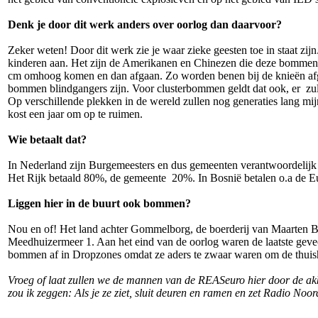
Denk je door dit werk anders over oorlog dan daarvoor?
Zeker weten! Door dit werk zie je waar zieke geesten toe in staat zi
kinderen aan. Het zijn de Amerikanen en Chinezen die deze bommen m
cm omhoog komen en dan afgaan. Zo worden benen bij de knieën afg
bommen blindgangers zijn. Voor clusterbommen geldt dat ook, er zull
Op verschillende plekken in de wereld zullen nog generaties lang mi
kost een jaar om op te ruimen.
Wie betaalt dat?
In Nederland zijn Burgemeesters en dus gemeenten verantwoordelijk vo
Het Rijk betaald 80%, de gemeente 20%. In Bosnië betalen o.a de 
Liggen hier in de buurt ook bommen?
Nou en of! Het land achter Gommelborg, de boerderij van Maarten 
Meedhuizermeer 1. Aan het eind van de oorlog waren de laatste gev
bommen af in Dropzones omdat ze aders te zwaar waren om de thuis
Vroeg of laat zullen we de mannen van de REASeuro hier door de akke
zou ik zeggen: Als je ze ziet, sluit deuren en ramen en zet Radio Noor