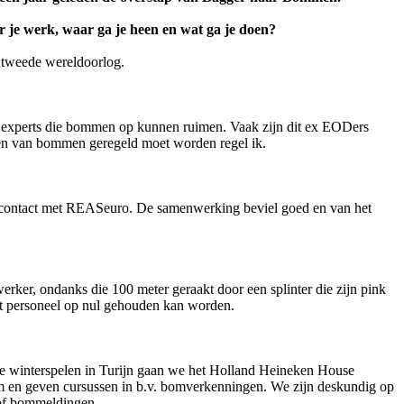
r je werk, waar ga je heen en wat ga je doen?
e tweede wereldoorlog.
 experts die bommen op kunnen ruimen. Vaak zijn dit ex EODers
men van bommen geregeld moet worden regel ik.
 contact met REASeuro. De samenwerking beviel goed en van het
rker, ondanks die 100 meter geraakt door een splinter die zijn pink
 het personeel op nul gehouden kan worden.
che winterspelen in Turijn gaan we het Holland Heineken House
m en geven cursussen in b.v. bomverkenningen. We zijn deskundig op
 of bommeldingen.