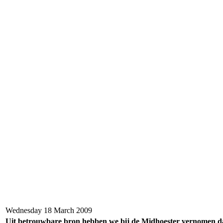
Wednesday 18 March 2009
Uit betrouwbare bron hebben we bij de Midhoester vernomen da