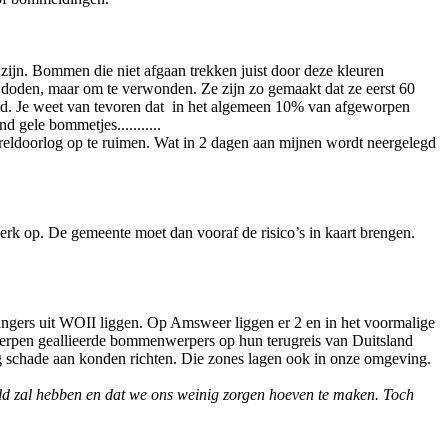
 zijn. Bommen die niet afgaan trekken juist door deze kleuren
 doden, maar om te verwonden. Ze zijn zo gemaakt dat ze eerst 60
d. Je weet van tevoren dat in het algemeen 10% van afgeworpen
gele bommetjes...........
ereldoorlog op te ruimen. Wat in 2 dagen aan mijnen wordt neergelegd
werk op. De gemeente moet dan vooraf de risico’s in kaart brengen.
gers uit WOII liggen. Op Amsweer liggen er 2 en in het voormalige
erpen geallieerde bommenwerpers op hun terugreis van Duitsland
schade aan konden richten. Die zones lagen ook in onze omgeving.
eld zal hebben en dat we ons weinig zorgen hoeven te maken. Toch