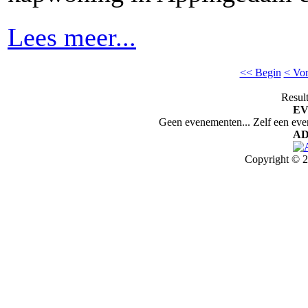
Lees meer...
<< Begin
< Vor
Result
E
Geen evenementen... Zelf een ev
AD
Copyright © 2