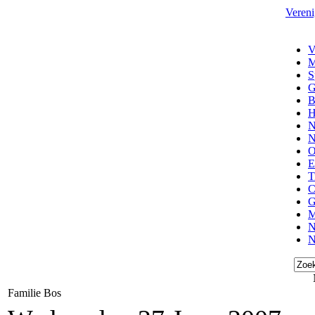
Vereni
V
M
S
G
B
H
N
N
O
E
T
C
G
M
N
N
Familie Bos