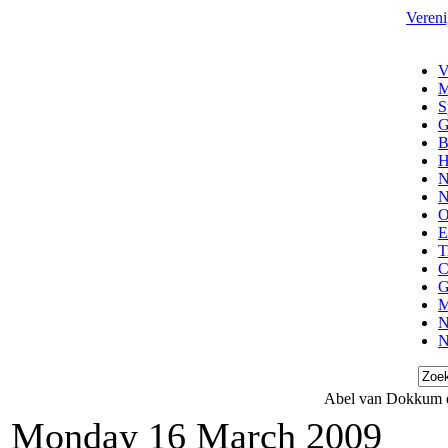
Vereni
V
M
S
G
B
H
N
N
O
E
T
C
G
M
N
N
Abel van Dokkum e
Monday 16 March 2009