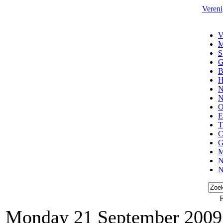
Vereni
V
M
S
G
B
H
N
N
O
E
T
C
G
M
N
N
F
Monday 21 September 2009