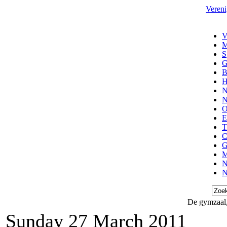
Vereni
V
M
S
G
B
H
N
N
O
E
T
C
G
M
N
N
De gymzaal,
Sunday 27 March 2011