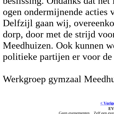
beslissing. Ondanks dat het 
ogen ondermijnende acties 
Delfzijl gaan wij, overeenk
dorp, door met de strijd voo
Meedhuizen. Ook kunnen we
politieke partijen er voor de
Werkgroep gymzaal Meedhu
< Vorig
E
Geen evenementen... Zelf een ev