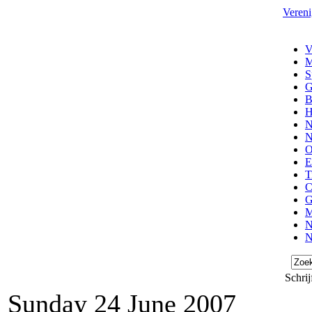
Vereni
V
M
S
G
B
H
N
N
O
E
T
C
G
M
N
N
Schrij
Sunday 24 June 2007