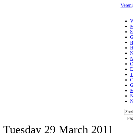
Vereni
V
M
S
G
B
H
N
N
O
E
T
C
G
M
N
N
Fa
Tuesday 29 March 2011