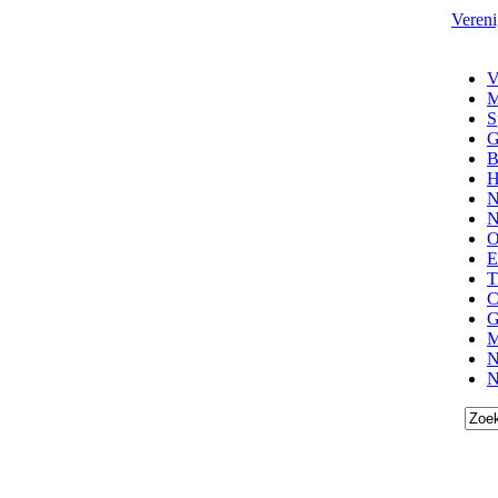
Vereni
V
M
S
G
B
H
N
N
O
E
T
C
G
M
N
N