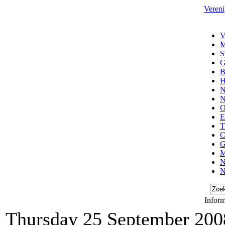
Vereni
V
M
S
G
B
H
N
N
O
E
T
C
G
M
N
N
Inform
Thursday 25 September 200