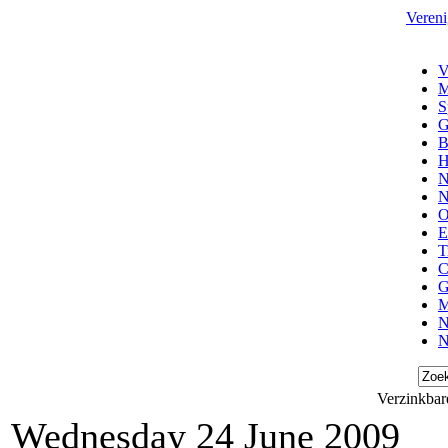
Vereni
V
M
S
G
B
H
N
N
O
E
T
C
G
M
N
N
Verzinkbar
Wednesday 24 June 2009