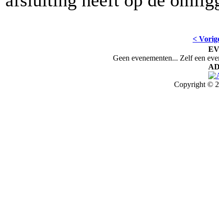
afsluiting heeft op de omli
< Vorig
E
Geen evenementen... Zelf een ev
AD
Copyright © 2