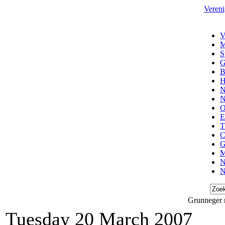
Vereni
V
M
S
G
B
H
N
N
O
E
T
C
G
M
N
N
Grunneger r
Tuesday 20 March 2007