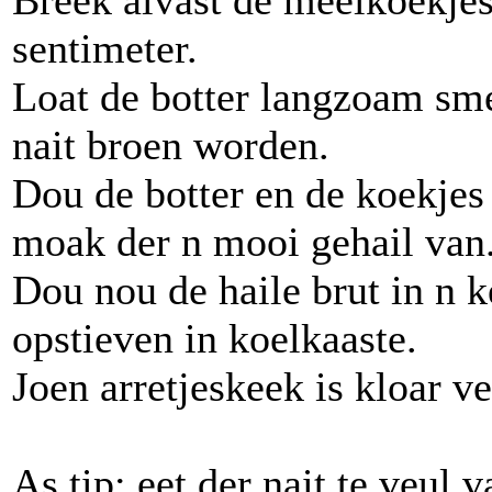
Breek alvast de meelkoekjes
sentimeter.
Loat de botter langzoam sme
nait broen worden.
Dou de botter en de koekjes
moak der n mooi gehail van
Dou nou de haile brut in n k
opstieven in koelkaaste.
Joen arretjeskeek is kloar v
As tip; eet der nait te veul 