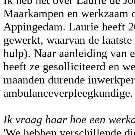
Ik heb het over Laurie de J
Maarkampen en werkzaam o
Appingedam. Laurie heeft 20
gewerkt, waarvan de laatste
hulp). Naar aanleiding van 
heeft ze gesolliciteerd en 
maanden durende inwerkperi
ambulanceverpleegkundige.
Ik vraag haar hoe een werkda
'We hebben verschillende die