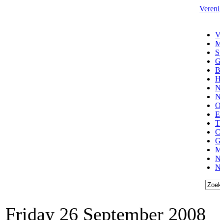
Vereni
V
M
S
G
B
H
N
N
O
E
T
C
G
M
N
N
Friday 26 September 2008