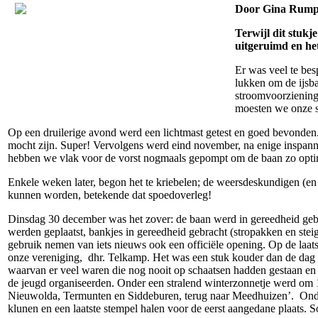
Door Gina Rump
Terwijl dit stukj
uitgeruimd en he
Er was veel te bes
lukken om de ijsb
stroomvoorziening 
moesten we onze sp
Op een druilerige avond werd een lichtmast getest en goed bevonden
mocht zijn. Super! Vervolgens werd eind november, na enige inspan
hebben we vlak voor de vorst nogmaals gepompt om de baan zo optim
Enkele weken later, begon het te kriebelen; de weersdeskundigen (en d
kunnen worden, betekende dat spoedoverleg!
Dinsdag 30 december was het zover: de baan werd in gereedheid gebra
werden geplaatst, bankjes in gereedheid gebracht (stropakken en stei
gebruik nemen van iets nieuws ook een officiële opening. Op de laa
onze vereniging, dhr. Telkamp. Het was een stuk kouder dan de dag 
waarvan er veel waren die nog nooit op schaatsen hadden gestaan en a
de jeugd organiseerden. Onder een stralend winterzonnetje werd om 1
Nieuwolda, Termunten en Siddeburen, terug naar Meedhuizen’. Onder
klunen en een laatste stempel halen voor de eerst aangedane plaats. 