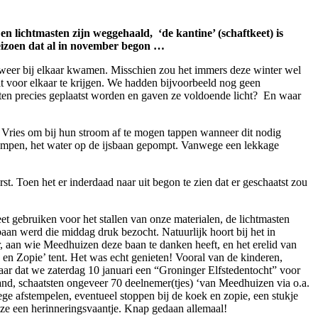
 en lichtmasten zijn weggehaald, ‘de kantine’ (schaftkeet) is
eizoen dat al in november begon …
r weer bij elkaar kwamen. Misschien zou het immers deze winter wel
 voor elkaar te krijgen. We hadden bijvoorbeeld nog geen
sten precies geplaatst worden en gaven ze voldoende licht? En waar
 Vries om bij hun stroom af te mogen tappen wanneer dit nodig
pompen, het water op de ijsbaan gepompt. Vanwege een lekkage
st. Toen het er inderdaad naar uit begon te zien dat er geschaatst zou
 gebruiken voor het stallen van onze materialen, de lichtmasten
aan werd die middag druk bezocht. Natuurlijk hoort bij het in
 aan wie Meedhuizen deze baan te danken heeft, en het erelid van
n Zopie’ tent. Het was echt genieten! Vooral van de kinderen,
aar dat we zaterdag 10 januari een “Groninger Elfstedentocht” voor
and, schaatsten ongeveer 70 deelnemer(tjes) ‘van Meedhuizen via o.a.
 afstempelen, eventueel stoppen bij de koek en zopie, een stukje
 ze een herinneringsvaantje. Knap gedaan allemaal!