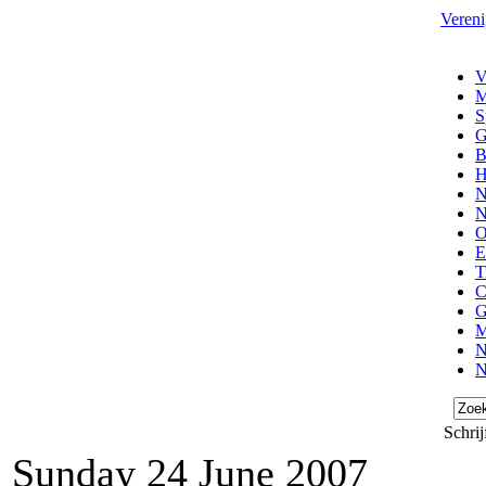
Vereni
V
M
S
G
B
H
N
N
O
E
T
C
G
M
N
N
Schrij
Sunday 24 June 2007