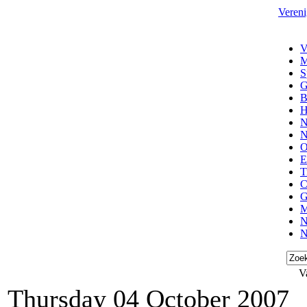
Vereni
V
M
S
G
B
H
N
N
O
E
T
C
G
M
N
N
V
Thursday 04 October 2007