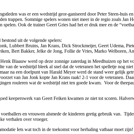
ngstleden was er een wedstrijd geor-ganiseerd door Peter Steen-huis e
nden trappen. Sommige spelers wonen niet meer in de regio zoals Jan H
 spelen. Ook de trainer Geert Gries had het er druk mee en de “voetba
l bestond uit de volgende spelers:
Jonk, Lubbert Bruins, Jan Krans, Dick Strockmeijer, Geert Udema, Piet
eiken, Bert Bakker, Jelke de Jong, Follie de Vries, Marko Welboren, A
 Henk Blaauw werd op deze zonnige zaterdag in Meedhuizen op het v
elte van de wedstrijd bleek al snel dat de veteranen het spelletje nog 
n maar na een doelpunt van Harald Meyer werd de stand weer gelijk get
voorzet van Jan Jonk kopte Jan Krans raak! 2-1 voor de veteranen. Daa
rom gingen rouleren wat de wedstrijd niet ten goede kwam. Voor de the
goed keeperswerk van Geert Feiken kwamen ze niet tot scoren. Halverw
voetballers en vrouwen alsmede de kinderen gretig gebruik van. Tijdens
uke verhalen over vroeger.
odatie Iets wat toch in de toekomst voor herhaling vatbaar moet zijn!