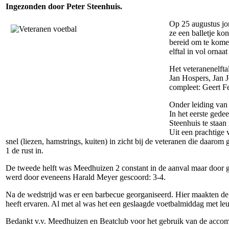
Ingezonden door Peter Steenhuis.
Op 25 augustus jo
ze een balletje ko
bereid om te komen
elftal in vol ornaat
Het veteranenelfta
Jan Hospers, Jan 
compleet: Geert F
Onder leiding van
In het eerste gede
Steenhuis te staa
Uit een prachtige 
snel (liezen, hamstrings, kuiten) in zicht bij de veteranen die daa
1 de rust in.
De tweede helft was Meedhuizen 2 constant in de aanval maar door 
werd door eveneens Harald Meyer gescoord: 3-4.
Na de wedstrijd was er een barbecue georganiseerd. Hier maakten de 
heeft ervaren. Al met al was het een geslaagde voetbalmiddag met le
Bedankt v.v. Meedhuizen en Beatclub voor het gebruik van de accomm