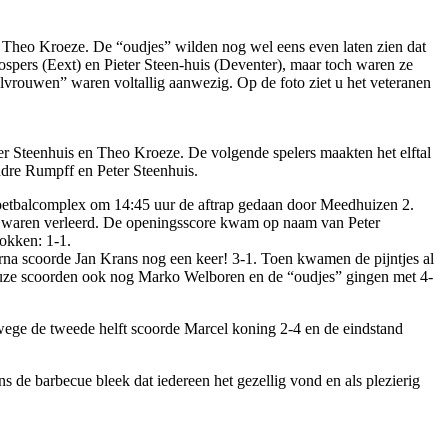
n Theo Kroeze. De “oudjes” wilden nog wel eens even laten zien dat
ospers (Eext) en Pieter Steen-huis (Deventer), maar toch waren ze
lvrouwen” waren voltallig aanwezig. Op de foto ziet u het veteranen
er Steenhuis en Theo Kroeze. De volgende spelers maakten het elftal
ndre Rumpff en Peter Steenhuis.
oetbalcomplex om 14:45 uur de aftrap gedaan door Meedhuizen 2.
niet waren verleerd. De openingsscore kwam op naam van Peter
rokken: 1-1.
rna scoorde Jan Krans nog een keer! 3-1. Toen kwamen de pijntjes al
epauze scoorden ook nog Marko Welboren en de “oudjes” gingen met 4-
ege de tweede helft scoorde Marcel koning 2-4 en de eindstand
 de barbecue bleek dat iedereen het gezellig vond en als plezierig