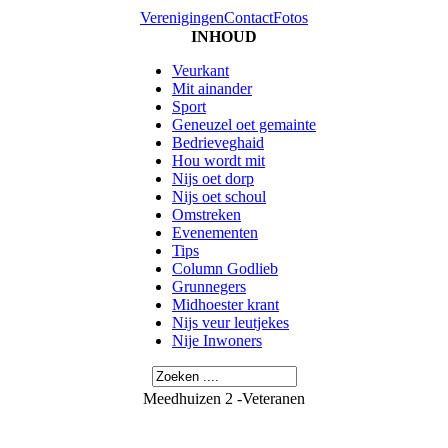
Verenigingen
Contact
Fotos
INHOUD
Veurkant
Mit ainander
Sport
Geneuzel oet gemainte
Bedrieveghaid
Hou wordt mit
Nijs oet dorp
Nijs oet schoul
Omstreken
Evenementen
Tips
Column Godlieb
Grunnegers
Midhoester krant
Nijs veur leutjekes
Nije Inwoners
Meedhuizen 2 -Veteranen