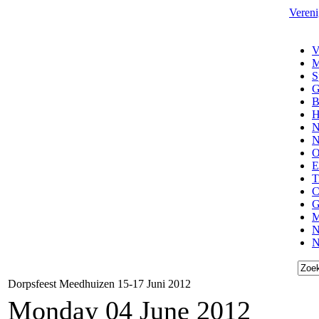
Vereni
V
M
S
G
B
H
N
N
O
E
T
C
G
M
N
N
Dorpsfeest Meedhuizen 15-17 Juni 2012
Monday 04 June 2012