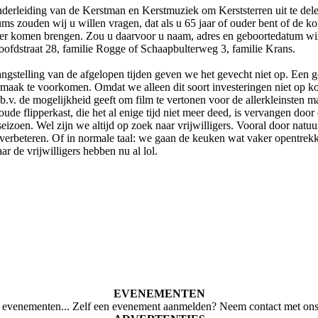
onderleiding van de Kerstman en Kerstmuziek om Kerststerren uit te del
ms zouden wij u willen vragen, dat als u 65 jaar of ouder bent of de ko
ster komen brengen. Zou u daarvoor u naam, adres en geboortedatum w
 Hoofdstraat 28, familie Rogge of Schaapbulterweg 3, familie Krans.
langstelling van de afgelopen tijden geven we het gevecht niet op. Ee
aak te voorkomen. Omdat we alleen dit soort investeringen niet op k
v. de mogelijkheid geeft om film te vertonen voor de allerkleinsten ma
de flipperkast, die het al enige tijd niet meer deed, is vervangen door 
oen. Wel zijn we altijd op zoek naar vrijwilligers. Vooral door natuurl
erbeteren. Of in normale taal: we gaan de keuken wat vaker opentrekk
r de vrijwilligers hebben nu al lol.
EVENEMENTEN
evenementen... Zelf een evenement aanmelden? Neem contact met ons