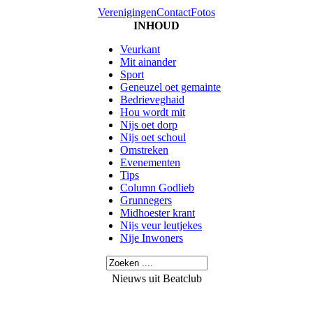
Verenigingen
Contact
Fotos
INHOUD
Veurkant
Mit ainander
Sport
Geneuzel oet gemainte
Bedrieveghaid
Hou wordt mit
Nijs oet dorp
Nijs oet schoul
Omstreken
Evenementen
Tips
Column Godlieb
Grunnegers
Midhoester krant
Nijs veur leutjekes
Nije Inwoners
Nieuws uit Beatclub