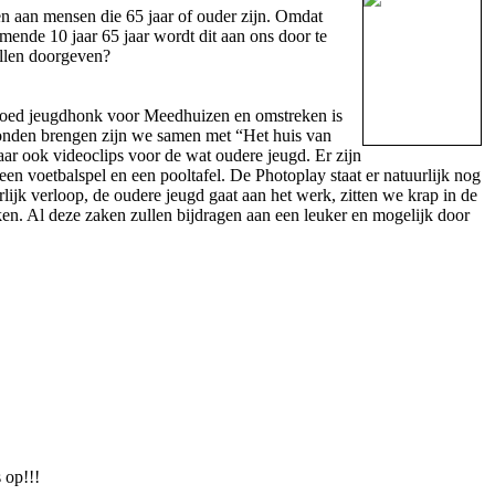
en aan mensen die 65 jaar of ouder zijn. Omdat
mende 10 jaar 65 jaar wordt dit aan ons door te
illen doorgeven?
n goed jeugdhonk voor Meedhuizen en omstreken is
onden brengen zijn we samen met “Het huis van
ar ook videoclips voor de wat oudere jeugd. Er zijn
een voetbalspel en een pooltafel. De Photoplay staat er natuurlijk nog
ijk verloop, de oudere jeugd gaat aan het werk, zitten we krap in de
en. Al deze zaken zullen bijdragen aan een leuker en mogelijk door
 op!!!