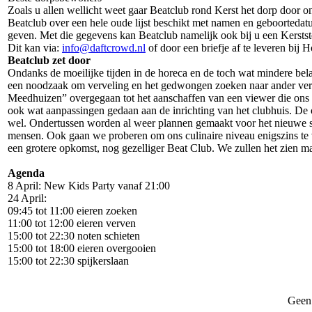
Zoals u allen wellicht weet gaar Beatclub rond Kerst het dorp door 
Beatclub over een hele oude lijst beschikt met namen en geboortedatu
geven. Met die gegevens kan Beatclub namelijk ook bij u een Kerst
Dit kan via:
info@daftcrowd.nl
of door een briefje af te leveren bij
Beatclub zet door
Ondanks de moeilijke tijden in de horeca en de toch wat mindere be
een noodzaak om verveling en het gedwongen zoeken naar ander verm
Meedhuizen” overgegaan tot het aanschaffen van een viewer die ons b.
ook wat aanpassingen gedaan aan de inrichting van het clubhuis. De ou
wel. Ondertussen worden al weer plannen gemaakt voor het nieuwe seiz
mensen. Ook gaan we proberen om ons culinaire niveau enigszins te v
een grotere opkomst, nog gezelliger Beat Club. We zullen het zien maa
Agenda
8 April: New Kids Party vanaf 21:00
24 April:
09:45 tot 11:00 eieren zoeken
11:00 tot 12:00 eieren verven
15:00 tot 22:30 noten schieten
15:00 tot 18:00 eieren overgooien
15:00 tot 22:30 spijkerslaan
Geen 