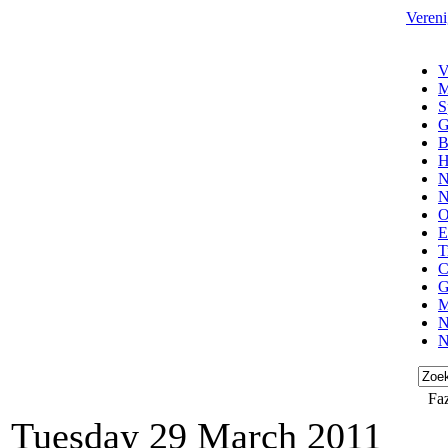
Vereni
V
M
S
G
B
H
N
N
O
E
T
C
G
M
N
N
Fa
Tuesday 29 March 2011