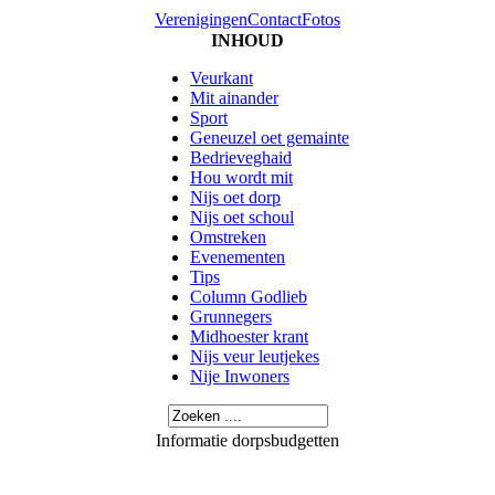
Verenigingen
Contact
Fotos
INHOUD
Veurkant
Mit ainander
Sport
Geneuzel oet gemainte
Bedrieveghaid
Hou wordt mit
Nijs oet dorp
Nijs oet schoul
Omstreken
Evenementen
Tips
Column Godlieb
Grunnegers
Midhoester krant
Nijs veur leutjekes
Nije Inwoners
Informatie dorpsbudgetten