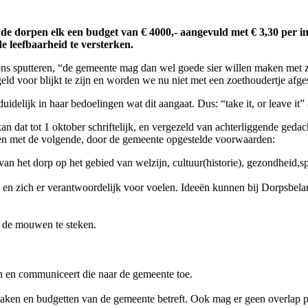
 de dorpen elk een budget van € 4000,- aangevuld met € 3,30 per 
e leefbaarheid te versterken.
 sputteren, “de gemeente mag dan wel goede sier willen maken met zo’n a
eld voor blijkt te zijn en worden we nu niet met een zoethoudertje afg
idelijk in haar bedoelingen wat dit aangaat. Dus: “take it, or leave it” -
n dat tot 1 oktober schriftelijk, en vergezeld van achterliggende gedac
n met de volgende, door de gemeente opgestelde voorwaarden:
van het dorp op het gebied van welzijn, cultuur(historie), gezondheid,spo
n en zich er verantwoordelijk voor voelen. Ideeën kunnen bij Dorpsbela
t de mouwen te steken.
n en communiceert die naar de gemeente toe.
 taken en budgetten van de gemeente betreft. Ook mag er geen overlap p