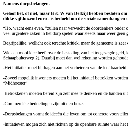
Namens dorpsbelangen.
Geloof het, of niet, maar B & W van Delfzijl hebben besloten om
dikke vijfduizend euro - is bedoeld om de sociale samenhang en d
“Ho, wacht eens even, ”zullen naar verwacht de doordenkers onder ons
veel urgentere zaken in het dorp spelen waar steeds maar weer geen g
Begrijpelijke, wellicht ook terechte kritiek, maar de gemeente is zeer du
Wie een mooi idee heeft over de besteding van het toegezegde geld, ka
Schaapbulterweg 2). Daarbij moet dan wel rekening worden gehoude
-Het initiatief moet bijdragen aan het verbeteren van de leef baarheid 
-Zoveel mogelijk inwoners moeten bij het initiatief betrokken worde
“Midhoester”.
-Betrokkenen moeten bereid zijn zelf mee te denken en de handen ui
-Commerciële bedoelingen zijn uit den boze.
-Dorpsbelangen vormt de ideeën die leven om tot concrete voorstelle
-Initiatieven mogen zich niet richten op de openbare ruimte waar het