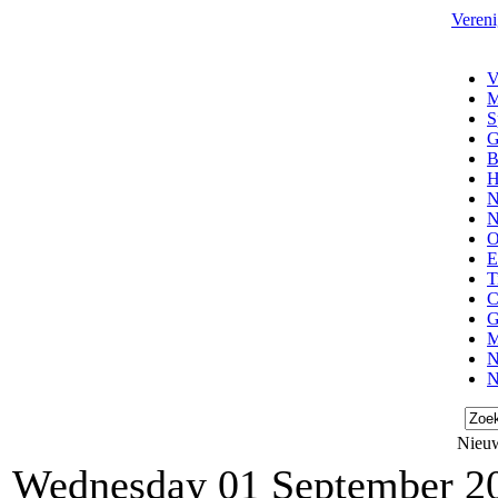
Vereni
V
M
S
G
B
H
N
N
O
E
T
C
G
M
N
N
Nieuw
Wednesday 01 September 2