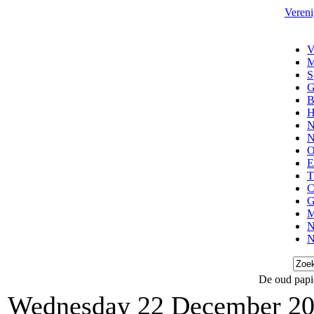
Vereni
V
M
S
G
B
H
N
N
O
E
T
C
G
M
N
N
De oud papi
Wednesday 22 December 2