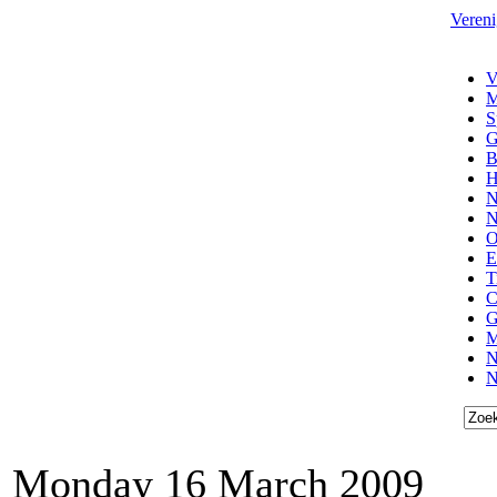
Vereni
V
M
S
G
B
H
N
N
O
E
T
C
G
M
N
N
Monday 16 March 2009